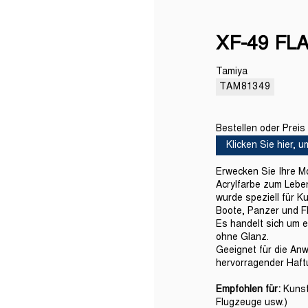
XF-49 FLA
Tamiya
TAM81349
Bestellen oder Prei
Klicken Sie hier, 
Erwecken Sie Ihre M
Acrylfarbe zum Lebe
wurde speziell für K
Boote, Panzer und F
Es handelt sich um 
ohne Glanz.
Geeignet für die Anw
hervorragender Haft
Empfohlen für:
Kunst
Flugzeuge usw.)