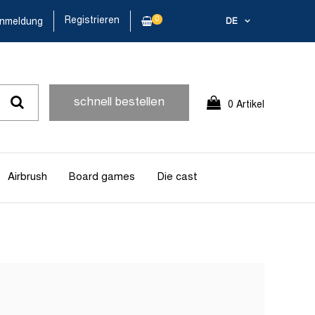
Registrieren
0
nmeldung
DE
schnell bestellen
0 Artikel
Airbrush
Board games
Die cast