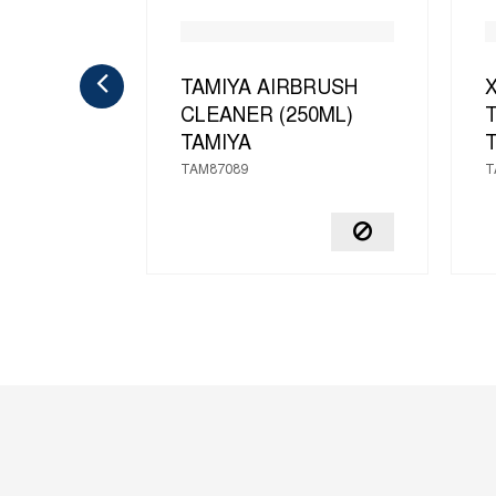
TAMIYA AIRBRUSH
X
CLEANER (250ML)
T
TAMIYA
TAM87089
T