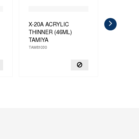
X-20A ACRYLIC
X-20A T
THINNER (46ML)
(23ML)
T
TAMIYA
TAM81020
TAM81030