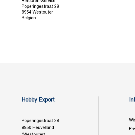
Retouren-Service
Poperingestraat 28
8954 Westouter
Belgien
Hobby Export
In
Wie
Poperingestraat 28
8950 Heuvelland
Pri
(Westouter)