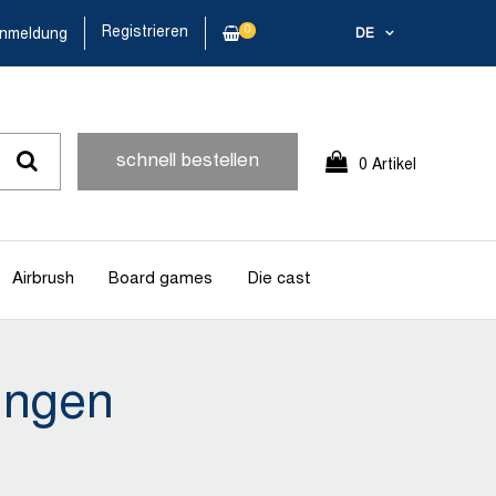
Registrieren
0
nmeldung
DE
schnell bestellen
0 Artikel
Airbrush
Board games
Die cast
ungen