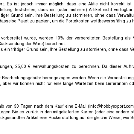
rt. Es ist jedoch immer möglich, dass eine Aktie nicht korrekt ist
ellung feststellen, dass ein (oder mehrere) Artikel nicht verfügba
riftiger Grund sein, Ihre Bestellung zu stornieren, ohne dass Verwal
n dasselbe Paket zu packen, um die Portokosten wettbewerbsfähig zu 
 vorbereitet wurde, werden 10% der vorbereiteten Bestellung als 
 Rücksendung der Ware) berechnet.
 ein triftiger Grund sein, Ihre Bestellung zu stornieren, ohne dass V
zwungen, 25,00 € Verwaltungskosten zu berechnen. Da dieser Auft
r Bearbeitungsgebühr herangezogen werden. Wenn die Vorbestellungen
, aber wir können nicht für eine lange Wartezeit beim Lieferanten 
halb von 30 Tagen nach dem Kauf eine E-Mail (info@hobbyexport.com)
Legen Sie es zurück in den mitgelieferten Karton (oder eine andere s
ückgesandten Artikel eine Rückerstattung auf die gleiche Weise, wie S