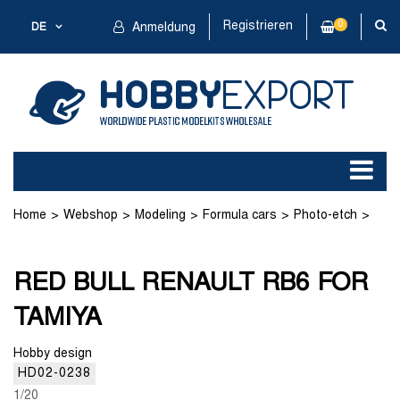
Registrieren
0
DE
Anmeldung
Home
Webshop
Modeling
Formula cars
Photo-etch
RED BULL RENAULT RB6 FOR TAMIYA
RED BULL RENAULT RB6 FOR
TAMIYA
Hobby design
HD02-0238
1/20