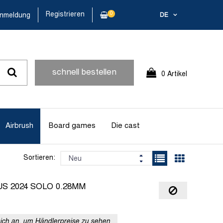
Registrieren
0
nmeldung
DE
schnell bestellen
0 Artikel
Airbrush
Board games
Die cast
Sortieren:
S 2024 SOLO 0.28MM
sich an, um Händlerpreise zu sehen