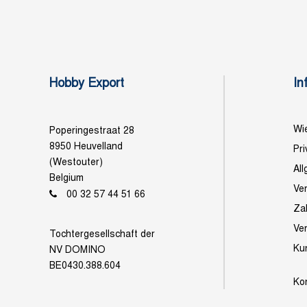
Hobby Export
In
Wie
Poperingestraat 28
8950 Heuvelland
Pri
(Westouter)
Al
Belgium
Ve
00 32 57 44 51 66
Za
Ve
Tochtergesellschaft der
Ku
NV DOMINO
BE0430.388.604
Ko