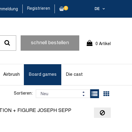
Registrieren
0
nmeldung
DE
schnell bestellen
0 Artikel
Airbrush
Board games
Die cast
Sortieren:
TION + FIGURE JOSEPH SEPP