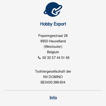
Hobby Export
Poperingestraat 28
8950 Heuvelland
(Westouter)
Belgium
00 32 57 44 51 66
Tochtergesellschaft der
NV DOMINO
BE0430.388.604
Info