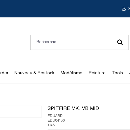
S
rder
Nouveau & Restock
Modélisme
Peinture
Tools
SPITFIRE MK. VB MID
EDUARD
EDU84186
1/48