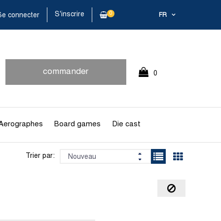
S'inscrire
0
e connecter
FR
commander
0
rapidement
Article(s)
Aerographes
Board games
Die cast
Trier par: