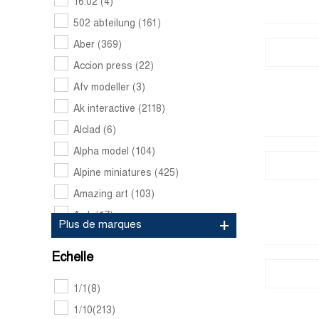
16.02
(4)
502 abteilung
(161)
Aber
(369)
Accion press
(22)
Afv modeller
(3)
Ak interactive
(2118)
Alclad
(6)
Alpha model
(104)
Alpine miniatures
(425)
Amazing art
(103)
Amk
(17)
Plus de marques
Ammo by mig jimenez
(1749)
Echelle
Amt models
(447)
Amusing hobby
(73)
1/1
(8)
Andrea miniatures
(250)
1/10
(213)