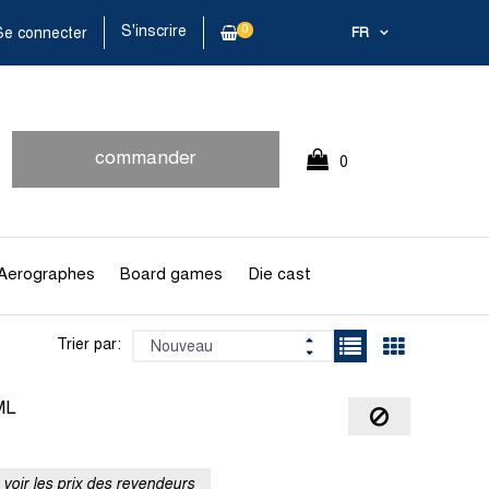
S'inscrire
0
e connecter
FR
commander
0
rapidement
Article(s)
Aerographes
Board games
Die cast
Trier par:
ML
voir les prix des revendeurs