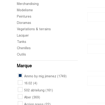
Merchandising
Modelisme
Peintures
Dioramas
Vegetations & terrains
Lacquer
Tanks
Chenilles
Outils
Marque
Ammo by mig jimenez
(1749)
16.02
(4)
502 abteilung
(161)
Aber
(369)
Accion press
(22)