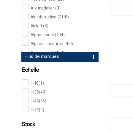
Afv modeller
(3)
Ak interactive
(2118)
Alclad
(6)
Alpha model
(104)
Alpine miniatures
(425)
Amazing art
(103)
Plus de marques
Amk
(17)
Echelle
Amt models
(447)
Amusing hobby
(73)
1/16
(1)
Andrea miniatures
(250)
1/35
(40)
Andy's hobby headquarters
(11)
1/48
(15)
Aoshima
(1121)
1/72
(2)
Archer
(276)
Stock
Art scale kit
(60)