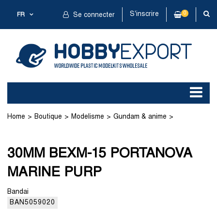
S'inscrire
0
FR
Se connecter
Home
Boutique
Modelisme
Gundam & anime
Kit plastique
30MM BEXM-15 PORTANOVA MARINE PURP
30MM BEXM-15 PORTANOVA
MARINE PURP
Bandai
BAN5059020