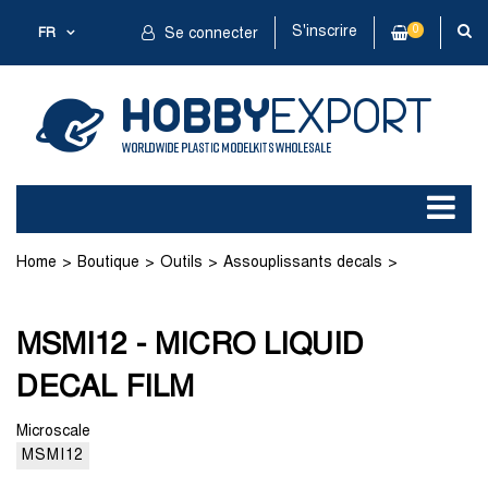
S'inscrire
0
FR
Se connecter
Home
Boutique
Outils
Assouplissants decals
MSMI12 - MICRO LIQUID DECAL FILM
MSMI12 - MICRO LIQUID
DECAL FILM
Microscale
MSMI12