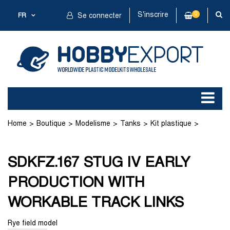
S'inscrire
0
FR
Se connecter
Home
Boutique
Modelisme
Tanks
Kit plastique
SDKFZ.167 STUG IV EARLY PRODUCTION WITH WORKABLE
SDKFZ.167 STUG IV EARLY
PRODUCTION WITH
TRACK LINKS
WORKABLE TRACK LINKS
Rye field model