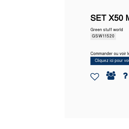
SET X50
Green stuff world
GSW11520
Commander ou voir le
Cliquez ici pour vo