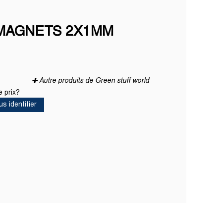
 MAGNETS 2X1MM
Autre produits de Green stuff world
 prix?
us identifier