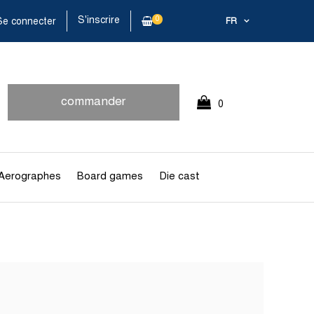
S'inscrire
0
e connecter
FR
commander
0
rapidement
Article(s)
Aerographes
Board games
Die cast