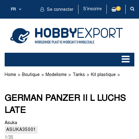
S'inscrire
0
FR
Se connecter
Home
Boutique
Modelisme
Tanks
Kit plastique
GERMAN PANZER II L LUCHS LATE
GERMAN PANZER II L LUCHS
LATE
Asuka
ASUKA35001
1/35