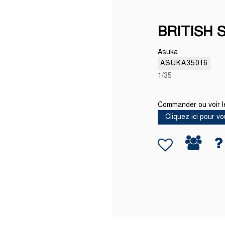
BRITISH
Asuka
ASUKA35016
1/35
Commander ou voir le
Cliquez ici pour vo