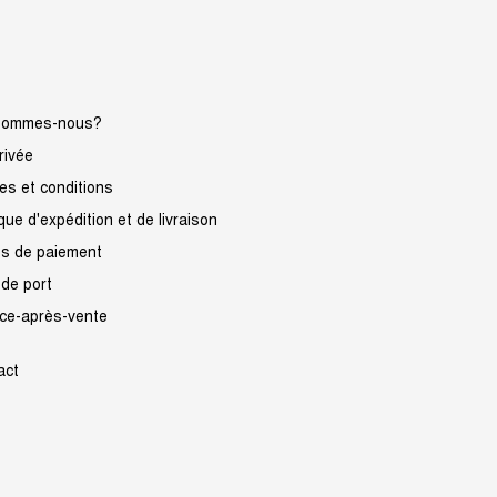
sommes-nous?
rivée
s et conditions
ique d'expédition et de livraison
s de paiement
 de port
ice-après-vente
act