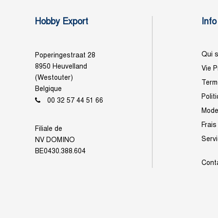
Hobby Export
Info
Qui 
Poperingestraat 28
8950 Heuvelland
Vie P
(Westouter)
Terme
Belgique
Polit
00 32 57 44 51 66
Mode
Frais
Filiale de
Serv
NV DOMINO
BE0430.388.604
Cont