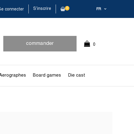
S'inscrire
0
e connecter
FR
commander
0
rapidement
Article(s)
Aerographes
Board games
Die cast