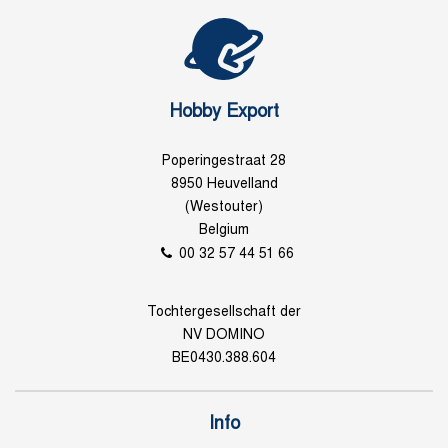
Hobby Export
Poperingestraat 28
8950 Heuvelland
(Westouter)
Belgium
00 32 57 44 51 66
Tochtergesellschaft der
NV DOMINO
BE0430.388.604
Info