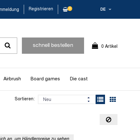
Registrieren
0
nmeldung
DE
schnell bestellen
0 Artikel
Airbrush
Board games
Die cast
Sortieren:
sich an, um Händlerpreise zu sehen