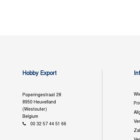
Hobby Export
In
Wie
Poperingestraat 28
8950 Heuvelland
Pri
(Westouter)
Al
Belgium
Ve
00 32 57 44 51 66
Za
Ve