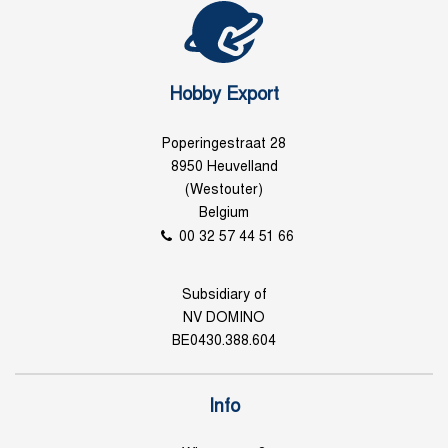
Hobby Export
Poperingestraat 28
8950 Heuvelland
(Westouter)
Belgium
00 32 57 44 51 66
Subsidiary of
NV DOMINO
BE0430.388.604
Info