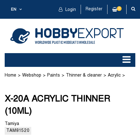
Register
0
EN
Login
Home
Webshop
Paints
Thinner & cleaner
Acrylic
X-20A ACRYLIC THINNER (10ML)
X-20A ACRYLIC THINNER
(10ML)
Tamiya
TAM81520