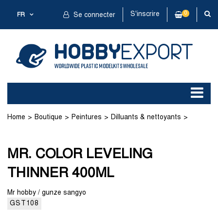
S'inscrire
0
FR
Se connecter
Home
Boutique
Peintures
Dilluants & nettoyants
Acrylique
MR. COLOR LEVELING THINNER 400ML
MR. COLOR LEVELING
THINNER 400ML
Mr hobby / gunze sangyo
GST108