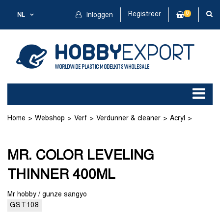
Registreer
0
NL
Inloggen
Home
Webshop
Verf
Verdunner & cleaner
Acryl
MR. COLOR LEVELING THINNER 400ML
MR. COLOR LEVELING
THINNER 400ML
Mr hobby / gunze sangyo
GST108