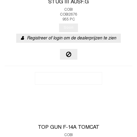
STUG III AUSF.G
COBI
COBI2676
955 PC
Soon
Registreer of login om de dealerprijzen te zien
TOP GUN F-14A TOMCAT
COBI