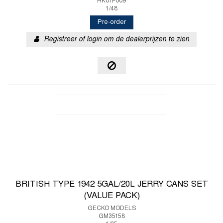
HK01F009
1/48
Pre-order
Registreer of login om de dealerprijzen te zien
BRITISH TYPE 1942 5GAL/20L JERRY CANS SET
(VALUE PACK)
GECKO MODELS
GM35158