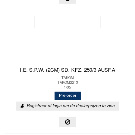
I.E. S.P.W. (2CM) SD. KFZ. 250/3 AUSF.A
TAKOM
TAKOM2213
1/35
Pre-order
Registreer of login om de dealerprijzen te zien