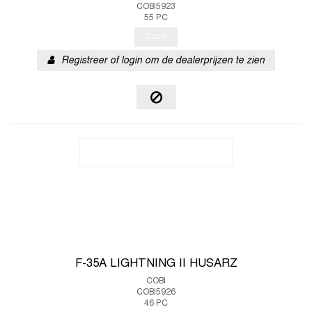
COBI5923
55 PC
Soon
Registreer of login om de dealerprijzen te zien
F-35A LIGHTNING II HUSARZ
COBI
COBI5926
46 PC