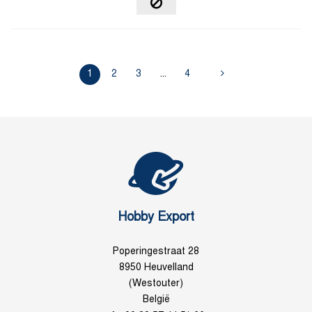
1
2
3
...
4
Hobby Export
Poperingestraat 28
8950 Heuvelland
(Westouter)
België