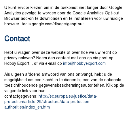
U kunt ervoor kiezen om in de toekomst niet langer door Google
Analytics gevolgd te worden door de Google Analytics Opt-out
Browser add-on te downloaden en te installeren voor uw huidige
browser: tools.google.com/dlpage/gaoptout.
Contact
Hebt u vragen over deze website of over hoe we uw recht op
privacy naleven? Neem dan contact met ons op via post op
Hobby Export, , of via e-mail op
inf
o@
hob
bye
x
po
rt
.
com
Als u geen afdoend antwoord van ons ontvangt, hebt u de
mogelijkheid om een klacht in te dienen bij een van de nationale
toezichthoudende gegevensbeschermingsautoriteiten. Klik op de
volgende link voor hun
contactgegevens:
http://ec.europa.eu/justice/data-
protection/article-29/structure/data-protection-
authorities/index_en.htm