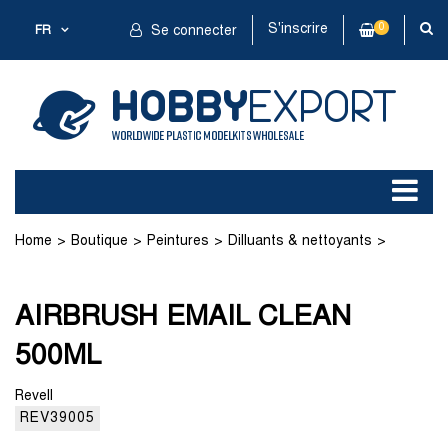
S'inscrire
0
FR
Se connecter
Home
Boutique
Peintures
Dilluants & nettoyants
AIRBRUSH EMAIL CLEAN 500ML
AIRBRUSH EMAIL CLEAN
500ML
Revell
REV39005