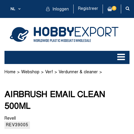
Registreer
0
NL
Inloggen
Home
Webshop
Verf
Verdunner & cleaner
AIRBRUSH EMAIL CLEAN 500ML
AIRBRUSH EMAIL CLEAN
500ML
Revell
REV39005