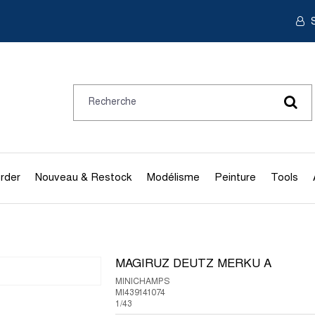
S
rder
Nouveau & Restock
Modélisme
Peinture
Tools
MAGIRUZ DEUTZ MERKU A
MINICHAMPS
MI439141074
1/43