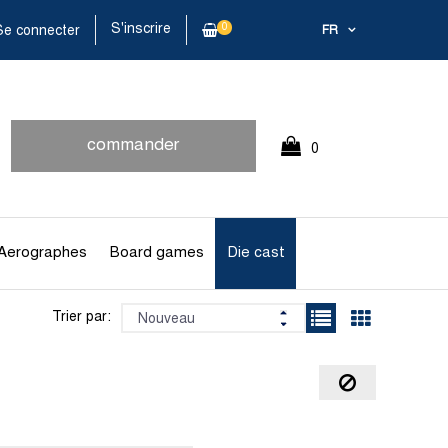
S'inscrire
0
e connecter
FR
commander
0
rapidement
Article(s)
Aerographes
Board games
Die cast
Trier par: