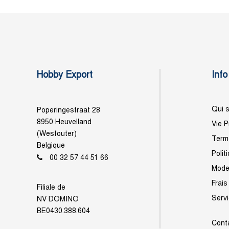
Hobby Export
Info
Qui 
Poperingestraat 28
8950 Heuvelland
Vie P
(Westouter)
Terme
Belgique
Polit
00 32 57 44 51 66
Mode
Frais
Filiale de
Serv
NV DOMINO
BE0430.388.604
Cont