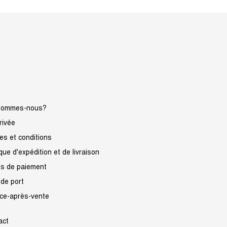
sommes-nous?
rivée
s et conditions
ique d'expédition et de livraison
s de paiement
 de port
ice-après-vente
act