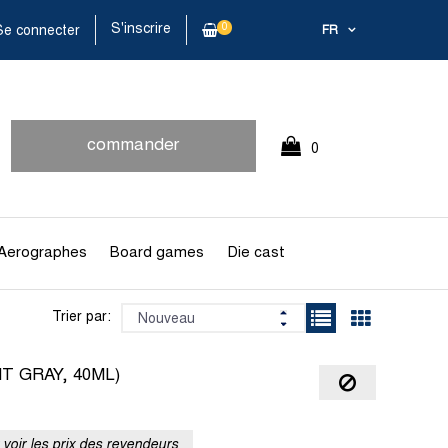
S'inscrire
0
e connecter
FR
commander
0
rapidement
Article(s)
Aerographes
Board games
Die cast
Trier par:
T GRAY, 40ML)
voir les prix des revendeurs