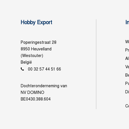
Hobby Export
I
Wi
Poperingestraat 28
8950 Heuvelland
Pr
(Westouter)
A
België
V
00 32 57 44 51 66
B
P
Dochteronderneming van
D
NV DOMINO
BE0430.388.604
C