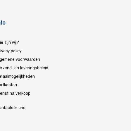
nfo
e zijn wij?
ivacy policy
lgemene voorwaarden
erzend- en leveringsbeleid
etaalmogelijkheden
ortkosten
ienst na verkoop
ontacteer ons