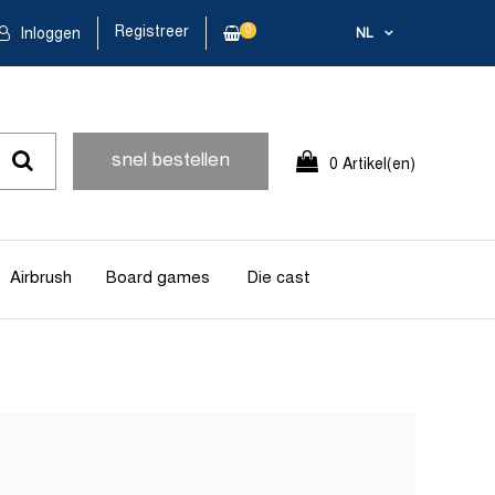
Registreer
0
Inloggen
NL
snel bestellen
0 Artikel(en)
Airbrush
Board games
Die cast