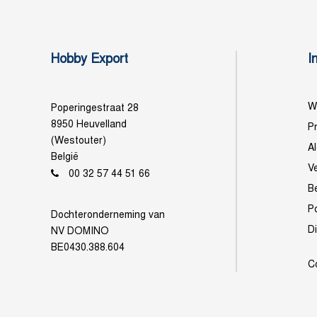
Hobby Export
I
Wi
Poperingestraat 28
8950 Heuvelland
Pr
(Westouter)
A
België
V
00 32 57 44 51 66
B
P
Dochteronderneming van
D
NV DOMINO
BE0430.388.604
C