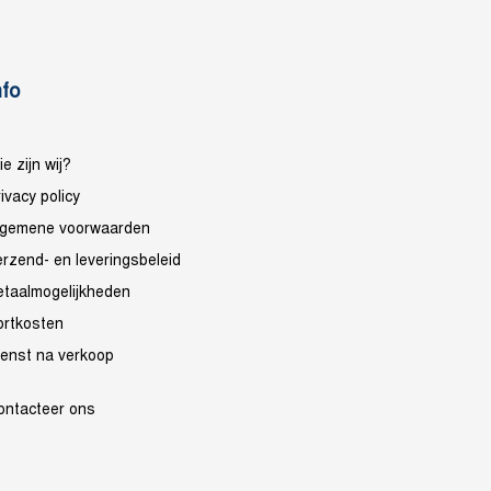
nfo
e zijn wij?
ivacy policy
lgemene voorwaarden
erzend- en leveringsbeleid
etaalmogelijkheden
ortkosten
ienst na verkoop
ontacteer ons