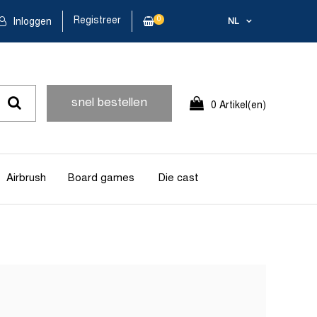
Registreer
0
Inloggen
NL
snel bestellen
0 Artikel(en)
Airbrush
Board games
Die cast