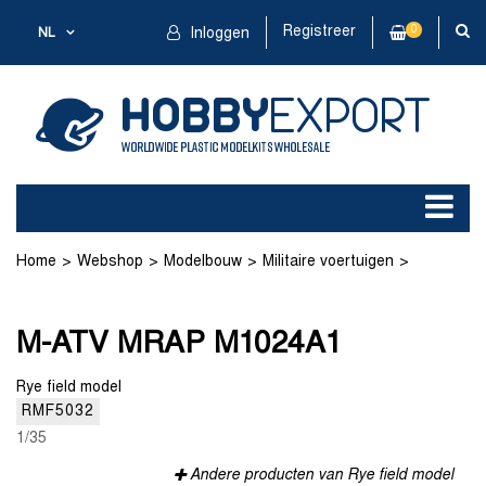
Registreer
0
NL
Inloggen
Home
Webshop
Modelbouw
Militaire voertuigen
Plastic kit
M-ATV MRAP M1024A1
M-ATV MRAP M1024A1
Rye field model
RMF5032
1/35
Andere producten van Rye field model