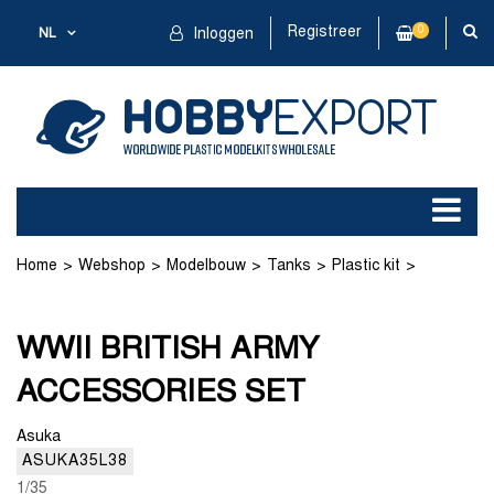
Registreer
0
NL
Inloggen
Home
Webshop
Modelbouw
Tanks
Plastic kit
WWII BRITISH ARMY ACCESSORIES SET
WWII BRITISH ARMY
ACCESSORIES SET
Asuka
ASUKA35L38
1/35