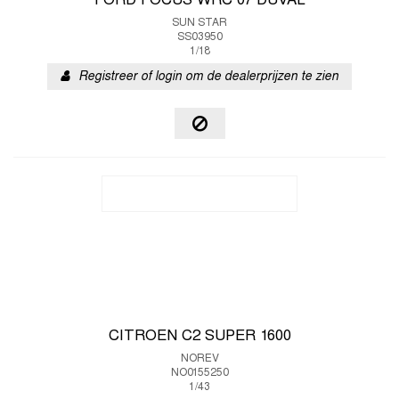
FORD FOCUS WRC 07 DUVAL
SUN STAR
SS03950
1/18
Registreer of login om de dealerprijzen te zien
CITROEN C2 SUPER 1600
NOREV
NO0155250
1/43