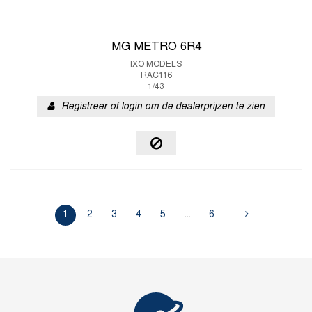
MG METRO 6R4
IXO MODELS
RAC116
1/43
Registreer of login om de dealerprijzen te zien
1
2
3
4
5
...
6