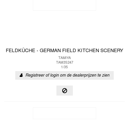
FELDKÜCHE - GERMAN FIELD KITCHEN SCENERY
TAMIYA
TAM35247
1/35
Registreer of login om de dealerprijzen te zien