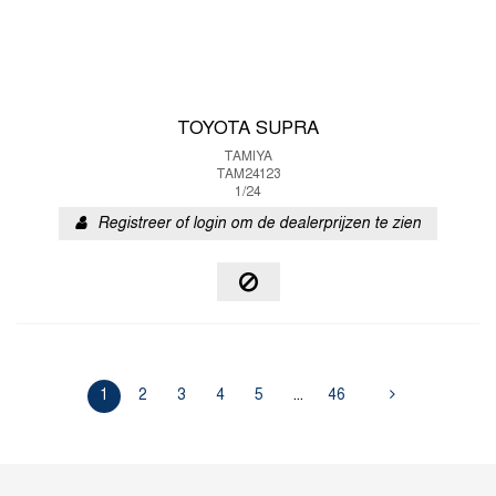
TOYOTA SUPRA
TAMIYA
TAM24123
1/24
Registreer of login om de dealerprijzen te zien
1
2
3
4
5
...
46