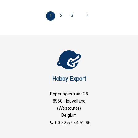
1
2
3
Hobby Export
Poperingestraat 28
8950 Heuvelland
(Westouter)
Belgium
00 32 57 44 51 66