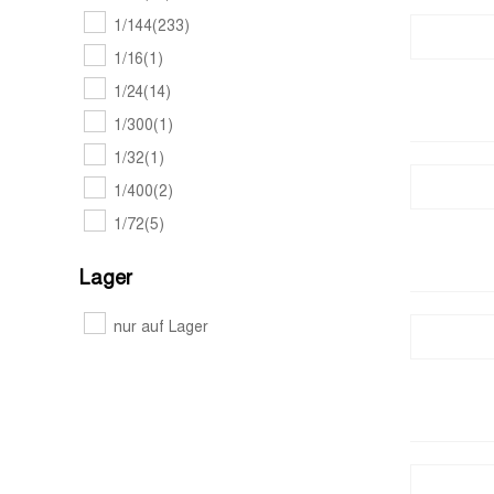
1/144
(233)
1/16
(1)
1/24
(14)
1/300
(1)
1/32
(1)
1/400
(2)
1/72
(5)
Lager
nur auf Lager