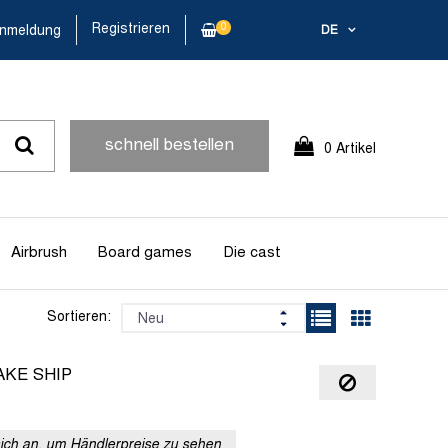
Registrieren
0
nmeldung
DE
schnell bestellen
0 Artikel
Airbrush
Board games
Die cast
Sortieren:
AKE SHIP
sich an, um Händlerpreise zu sehen