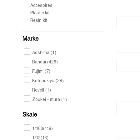
Accesoires
Plastic kit
Resin kit
Marke
Aoshima
(1)
Bandai
(426)
Fujimi
(7)
Kotobukiya
(28)
Revell
(1)
Zoukei - mura
(1)
Skale
1/100
(119)
1/12
(13)