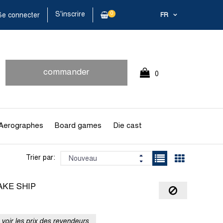
S'inscrire
0
e connecter
FR
commander
0
rapidement
Article(s)
Aerographes
Board games
Die cast
Trier par:
AKE SHIP
voir les prix des revendeurs