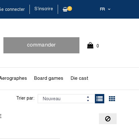
S'inscrire
0
e connecter
FR
commander
0
rapidement
Article(s)
Aerographes
Board games
Die cast
Trier par:
E