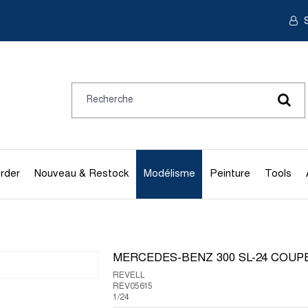
S
rder
Nouveau & Restock
Modélisme
Peinture
Tools
MERCEDES-BENZ 300 SL-24 COUP
REVELL
REV05615
1/24