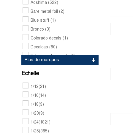
Aoshima
(522)
Bare metal foil
(2)
Blue stuff
(1)
Bronco
(3)
Colorado decals
(1)
Decalcas
(80)
Falcon scale models
(5)
Plus de marques
Fujimi
(308)
Echelle
Hasegawa
(5)
Highlight model studio
(49)
1/12
(21)
Hobby design
(163)
1/16
(14)
Icm
(1)
1/18
(3)
Italeri
(25)
1/20
(9)
Ka models
(27)
1/24
(1821)
Kmp scalemodels
(4)
1/25
(385)