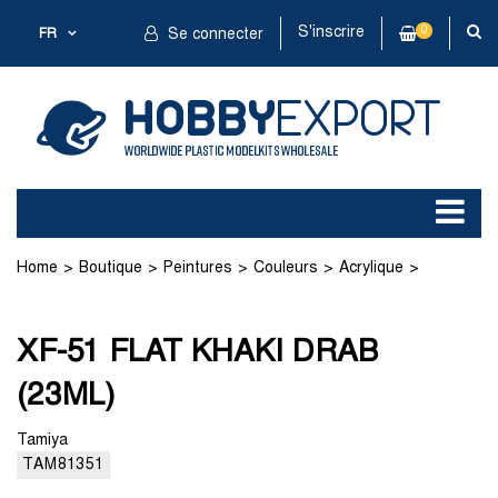
S'inscrire
0
FR
Se connecter
Home
Boutique
Peintures
Couleurs
Acrylique
XF-51 FLAT KHAKI DRAB (23ML)
XF-51 FLAT KHAKI DRAB
(23ML)
Tamiya
TAM81351