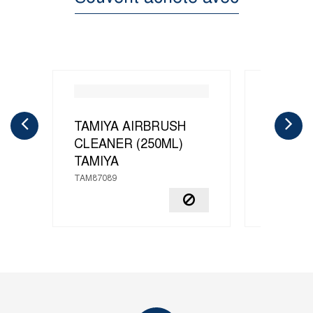
TAMIYA AIRBRUSH
X-20A 
CLEANER (250ML)
THINNE
TAMIYA
TAMIYA
TAM87089
TAM81040