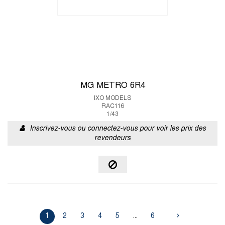
MG METRO 6R4
IXO MODELS
RAC116
1/43
Inscrivez-vous ou connectez-vous pour voir les prix des
revendeurs
1
2
3
4
5
...
6