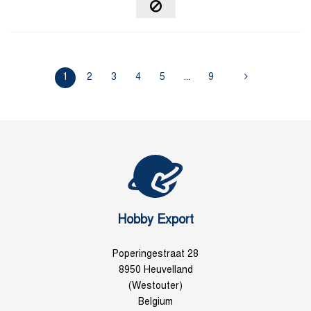
1
2
3
4
5
...
9
Hobby Export
Poperingestraat 28
8950 Heuvelland
(Westouter)
Belgium