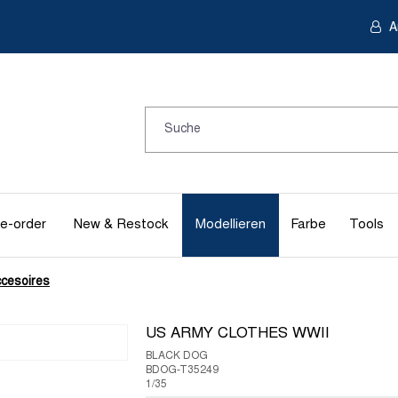
A
e-order
New & Restock
Modellieren
Farbe
Tools
cesoires
US ARMY CLOTHES WWII
BLACK DOG
BDOG-T35249
1/35