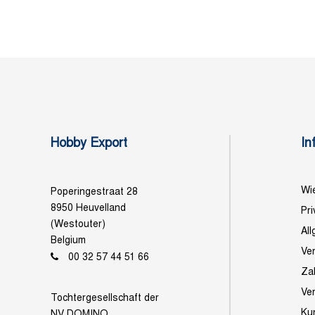
Hobby Export
In
Wie
Poperingestraat 28
8950 Heuvelland
Pri
(Westouter)
Al
Belgium
Ve
00 32 57 44 51 66
Za
Ve
Tochtergesellschaft der
Ku
NV DOMINO