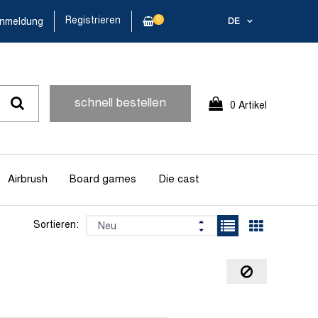
Registrieren
0
nmeldung
DE
schnell bestellen
0 Artikel
Airbrush
Board games
Die cast
Sortieren: