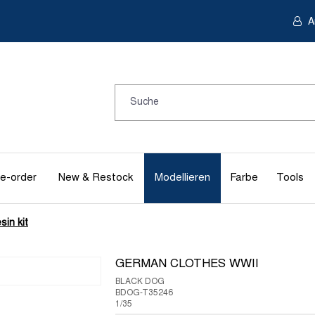
A
e-order
New & Restock
Modellieren
Farbe
Tools
sin kit
GERMAN CLOTHES WWII
BLACK DOG
BDOG-T35246
1/35