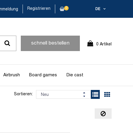
Registrieren
0
nmeldung
DE
schnell bestellen
0 Artikel
Airbrush
Board games
Die cast
Sortieren: