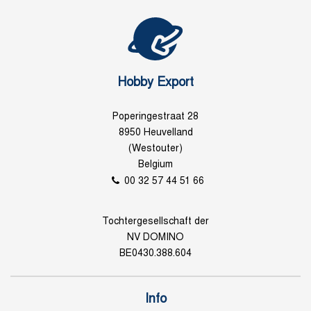
Hobby Export
Poperingestraat 28
8950 Heuvelland
(Westouter)
Belgium
00 32 57 44 51 66
Tochtergesellschaft der
NV DOMINO
BE0430.388.604
Info