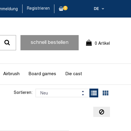
Registrieren
0
nmeldung
DE
schnell bestellen
0 Artikel
Airbrush
Board games
Die cast
Sortieren: