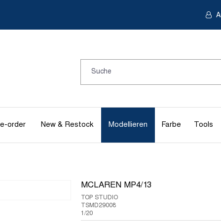
A
e-order
New & Restock
Modellieren
Farbe
Tools
MCLAREN MP4/13
TOP STUDIO
TSMD29008
1/20