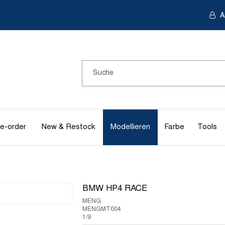
A
e-order
New & Restock
Modellieren
Farbe
Tools
BMW HP4 RACE
MENG
MENGMT004
1/9