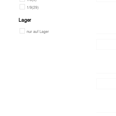
1/8
(5)
1/9
(29)
Lager
nur auf Lager