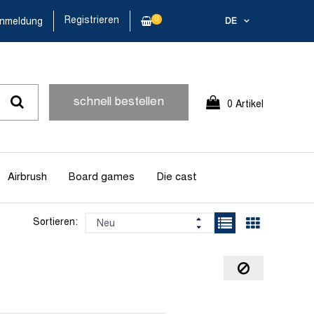
Registrieren
0
nmeldung
DE
schnell bestellen
0 Artikel
Airbrush
Board games
Die cast
Sortieren: