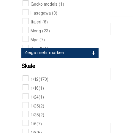
Gecko models
(1)
Hasegawa
(3)
Italeri
(6)
Meng
(23)
Mpc
(7)
Revell
(1)
Zeige mehr marken
Tamiya
(61)
Skale
1/12
(170)
1/16
(1)
1/24
(1)
1/25
(2)
1/35
(2)
1/6
(7)