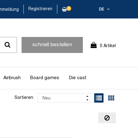
Registrieren
0
nmeldung
DE
schnell bestellen
0 Artikel
Airbrush
Board games
Die cast
Sortieren: