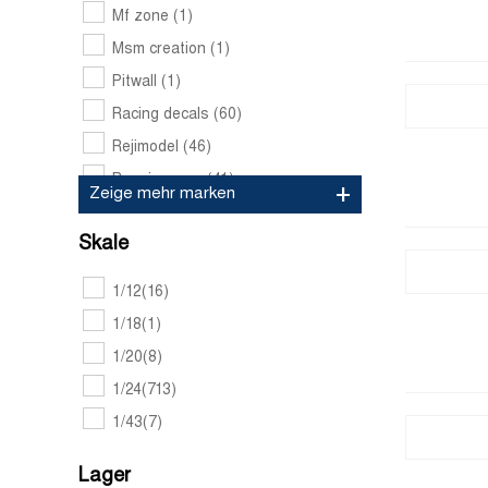
Mf zone
(1)
Msm creation
(1)
Pitwall
(1)
Racing decals
(60)
Rejimodel
(46)
Renaissance
(41)
Zeige mehr marken
Scalelab 24
(7)
Skale
Scalemotorsport
(2)
Shunko models
(78)
1/12
(16)
Sk decals
(185)
1/18
(1)
Studio 27
(195)
1/20
(8)
Tabu design
(32)
1/24
(713)
Zoom on
(1)
1/43
(7)
Lager