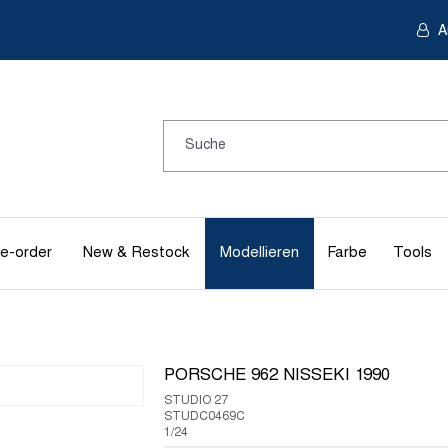
A
e-order
New & Restock
Modellieren
Farbe
Tools
PORSCHE 962 NISSEKI 1990
STUDIO 27
STUDC0469C
1/24