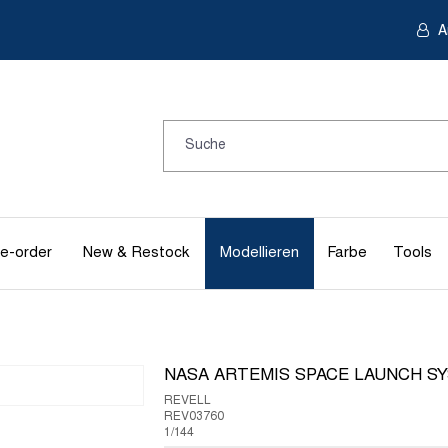
A
e-order
New & Restock
Modellieren
Farbe
Tools
NASA ARTEMIS SPACE LAUNCH SY
REVELL
REV03760
1/144