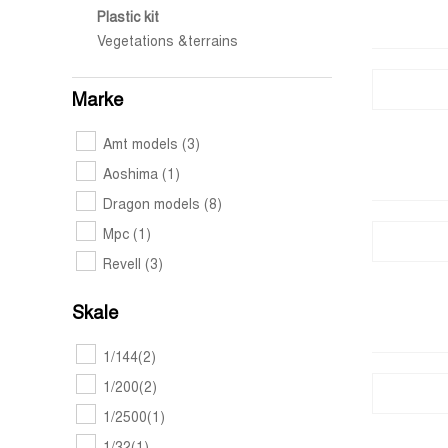
Plastic kit
Vegetations &terrains
Marke
Amt models
(3)
Aoshima
(1)
Dragon models
(8)
Mpc
(1)
Revell
(3)
Skale
1/144
(2)
1/200
(2)
1/2500
(1)