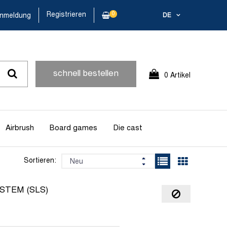
Registrieren
0
nmeldung
DE
schnell bestellen
0 Artikel
Airbrush
Board games
Die cast
Sortieren:
STEM (SLS)