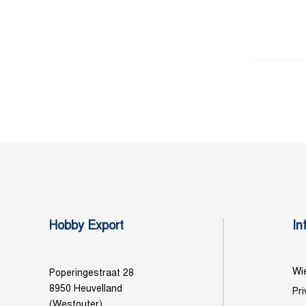
Hobby Export
In
Wie
Poperingestraat 28
8950 Heuvelland
Pri
(Westouter)