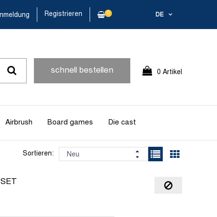
Registrieren
0
nmeldung
DE
schnell bestellen
0 Artikel
Airbrush
Board games
Die cast
Sortieren:
 SET