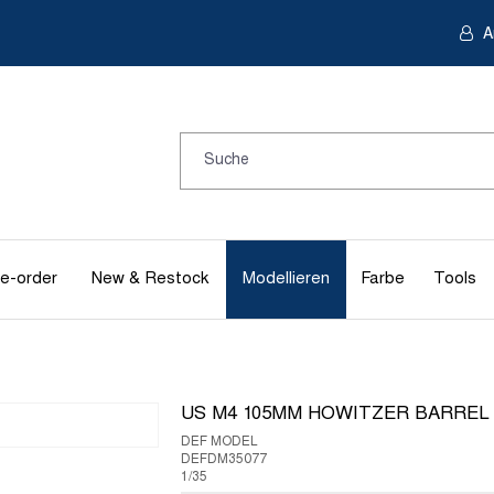
A
e-order
New & Restock
Modellieren
Farbe
Tools
US M4 105MM HOWITZER BARREL
DEF MODEL
DEFDM35077
1/35