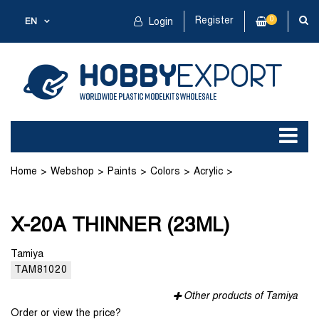
Register
0
EN
Login
Home
Webshop
Paints
Colors
Acrylic
X-20A THINNER (23ML)
X-20A THINNER (23ML)
Tamiya
TAM81020
Other products of Tamiya
Order or view the price?