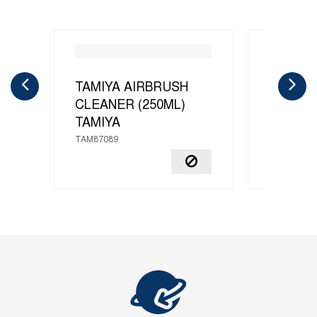
TAMIYA AIRBRUSH
X-20A 
CLEANER (250ML)
THINNE
TAMIYA
TAMIYA
TAM87089
TAM81040