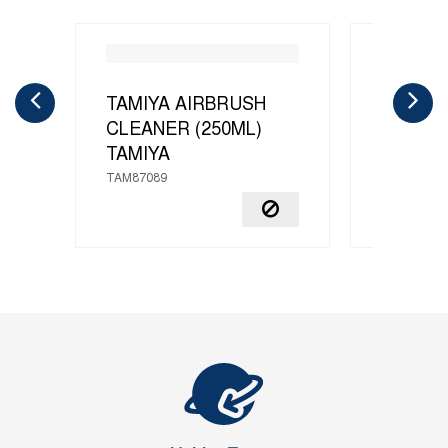
TAMIYA AIRBRUSH
X-20A 
CLEANER (250ML)
THINNE
TAMIYA
TAMIYA
TAM87089
TAM81040