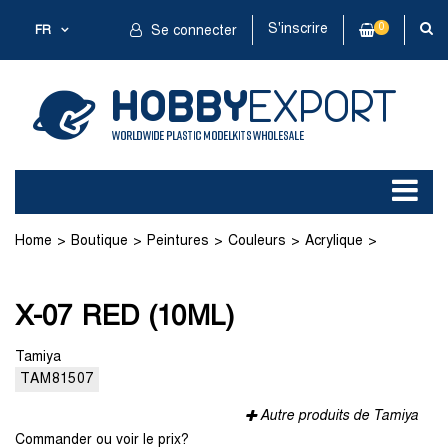
S'inscrire
0
FR
Se connecter
Home
Boutique
Peintures
Couleurs
Acrylique
X-07 RED (10ML)
X-07 RED (10ML)
Tamiya
TAM81507
Autre produits de Tamiya
Commander ou voir le prix?