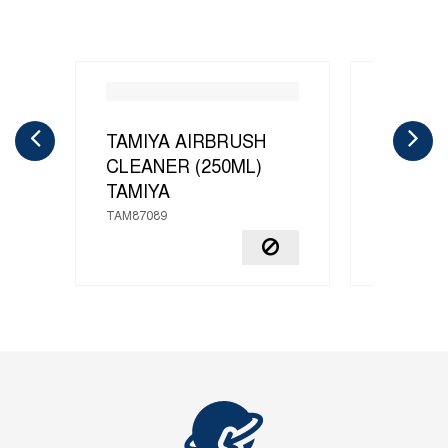
TAMIYA AIRBRUSH
X-20A 
CLEANER (250ML)
THINNE
TAMIYA
TAMIYA
TAM87089
TAM81040