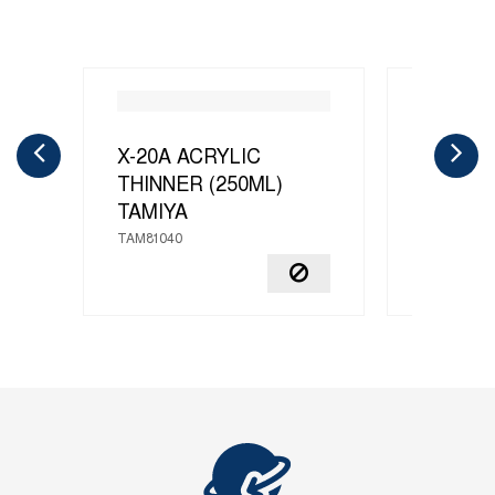
X-20A ACRYLIC
X-20A 
THINNER (250ML)
THINNE
TAMIYA
TAMIYA
TAM81040
TAM81520